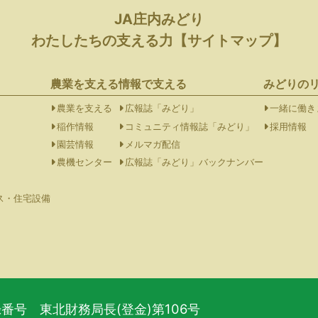
JA庄内みどり
わたしたちの支える力【サイトマップ】
農業を支える
情報で支える
みどりの
農業を支える
広報誌「みどり」
一緒に働き
稲作情報
コミュニティ情報誌「みどり」
採用情報
園芸情報
メルマガ配信
農機センター
広報誌「みどり」バックナンバー
ス・住宅設備
号 東北財務局長(登金)第106号