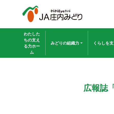
わたした
ちの支え
みどりの組織力
くらしを支
る力ホー
ム
広報誌「