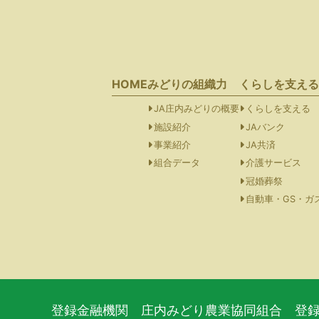
HOME
みどりの組織力
くらしを支える
JA庄内みどりの概要
くらしを支える
施設紹介
JAバンク
事業紹介
JA共済
組合データ
介護サービス
冠婚葬祭
自動車・GS・ガ
登録金融機関 庄内みどり農業協同組合 登録番