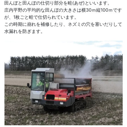
田んぼと田んぼの仕切り部分を畦(あぜ)といいます。
庄内平野の平均的な田んぼの大きさは横30ｍ縦100ｍです
が、1枚ごと畦で仕切られています。
この時期に崩れを補修したり、ネズミの穴を塞いだりして
水漏れを防ぎます。