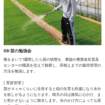
08:苗の勉強会
種をまいて1週間したら苗の状態を、農協や農業改良普及
センターの職員を交えて観察し、田植えまでの栽培管理の
方法を勉強します。
[ 育苗管理 ]
苗が４ｃｍくらいに生長すると稲の生育も旺盛になり水分
を欲しがるようになります。晴天の日は換気に心がけ、ま
た乾かさないように散水します。水のかけ方によっても苗