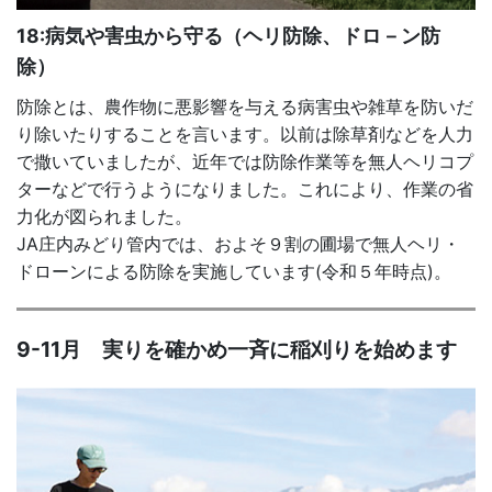
18:病気や害虫から守る（ヘリ防除、ドロ－ン防
除）
防除とは、農作物に悪影響を与える病害虫や雑草を防いだ
り除いたりすることを言います。以前は除草剤などを人力
で撒いていましたが、近年では防除作業等を無人ヘリコプ
ターなどで行うようになりました。これにより、作業の省
力化が図られました。
JA庄内みどり管内では、およそ９割の圃場で無人ヘリ・
ドローンによる防除を実施しています(令和５年時点)。
9-11月 実りを確かめ一斉に稲刈りを始めます