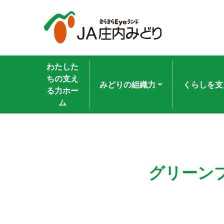
わたした
ちの支え
みどりの組織力
くらしを支
る力ホー
ム
グリーン