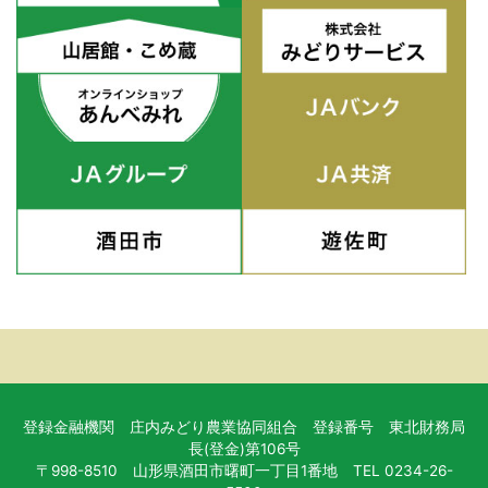
登録金融機関 庄内みどり農業協同組合 登録番号 東北財務局
長(登金)第106号
〒998-8510 山形県酒田市曙町一丁目1番地 TEL 0234-26-