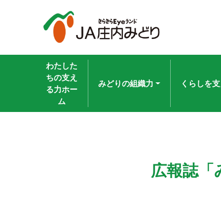
わたした
ちの支え
みどりの組織力
くらしを支
る力ホー
ム
広報誌「