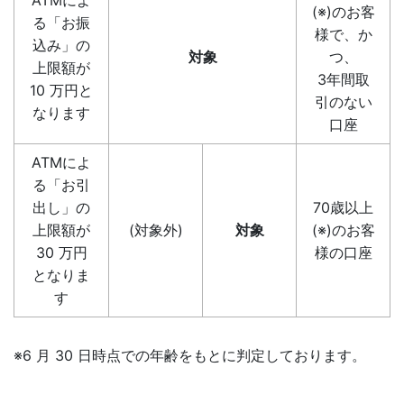
ATMによ
(※)のお客
る「お振
様で、か
込み」の
対象
つ、
上限額が
3年間取
10 万円と
引のない
なります
口座
ATMによ
る「お引
出し」の
70歳以上
上限額が
(対象外)
対象
(※)のお客
30 万円
様の口座
となりま
す
※6 月 30 日時点での年齢をもとに判定しております。